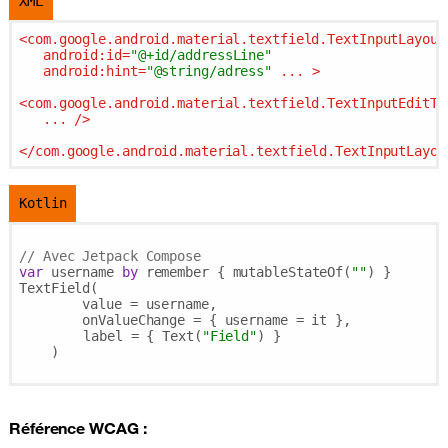
XML
<
com.google.android.material.textfield.TextInputLayout
android:id
=
"@+id/addressLine"
android:hint
=
"@string/adress"
...
 >
<
com.google.android.material.textfield.TextInputEditTe
...
 />
</
com.google.android.material.textfield.TextInputLayou
Kotlin
// Avec Jetpack Compose
var
 username 
by
 remember { mutableStateOf(
""
) }

TextField(

        value = username,

        onValueChange = { username = it },

	label = { Text(
"Field"
) }

    )

Référence
WCAG
: