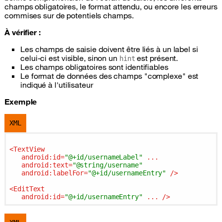
champs obligatoires, le format attendu, ou encore les erreurs
commises sur de potentiels champs.
À vérifier :
Les champs de saisie doivent être liés à un label si
celui-ci est visible, sinon un
est présent.
hint
Les champs obligatoires sont identifiables
Le format de données des champs "complexe" est
indiqué à l'utilisateur
Exemple
XML
<
TextView
android:id
=
"@+id/usernameLabel"
...
android:text
=
"@string/username"
android:labelFor
=
"@+id/usernameEntry"
 />
<
EditText
android:id
=
"@+id/usernameEntry"
...
 />