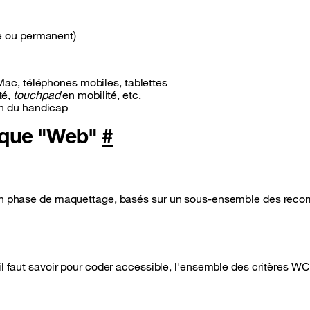
e ou permanent)
Mac, téléphones mobiles, tablettes
té,
touchpad
en mobilité, etc.
on du handicap
rique "Web"
#
e en phase de maquettage, basés sur un sous-ensemble des re
l faut savoir pour coder accessible, l'ensemble des critères
WC