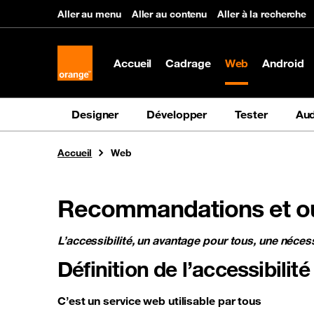
Panneau de gestion des cookies
Aller au menu
Aller au contenu
Aller à la recherche
Accueil
Cadrage
Web
Android
Designer
Développer
Tester
Aud
Vous êtes ici
Accueil
Web
Recommandations et out
L’accessibilité, un avantage pour tous, une néces
Définition de l’accessibilit
C’est un service web utilisable par tous