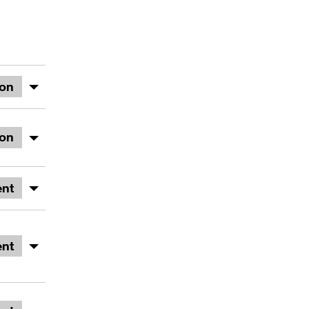
ion
ion
nt
nt