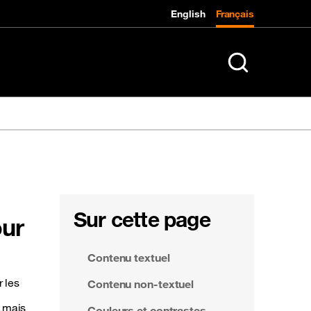
English
Français
K
Rechercher sur le
Sur cette page
our
Contenu textuel
r les
Contenu non-textuel
, mais
Couleurs et contrastes