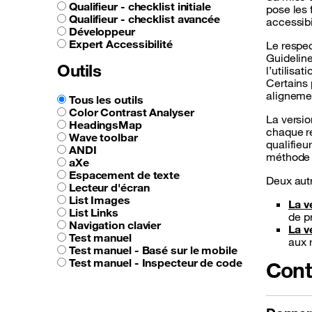
Qualifieur - checklist initiale
pose les
Qualifieur - checklist avancée
accessibi
Développeur
Expert Accessibilité
Le respe
Guideline
Outils
l’utilisat
Certains 
alignemen
Tous les outils
Color Contrast Analyser
La versio
HeadingsMap
chaque r
Wave toolbar
qualifieur
ANDI
méthode d
aXe
Espacement de texte
Deux autr
Lecteur d'écran
List Images
La v
List Links
de p
Navigation clavier
La v
Test manuel
aux 
Test manuel - Basé sur le mobile
Test manuel - Inspecteur de code
Cont