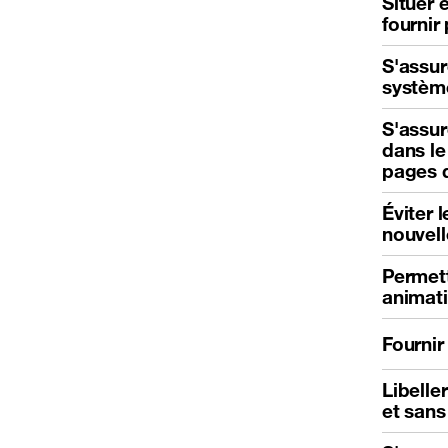
Situer 
fournir
S'assur
système
S'assur
dans le
pages q
Éviter 
nouvell
Permett
animat
Fournir
Libelle
et san