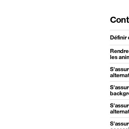
Cont
Définir
Rendre 
les ani
S'assur
alterna
S'assur
backgro
S'assur
alterna
S'assur