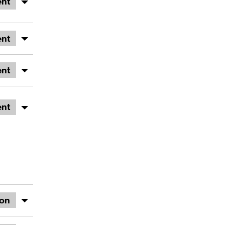
nt
nt
nt
nt
ion