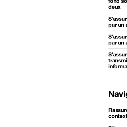
fond so
deux
S'assur
par un 
S'assur
par un 
S'assur
transmi
informa
Navi
Rassure
contex