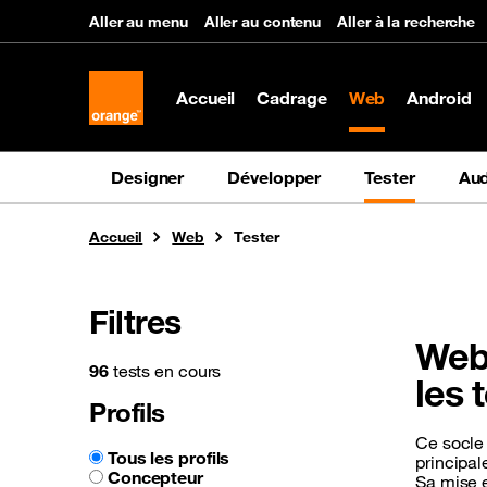
Panneau de gestion des cookies
Aller au menu
Aller au contenu
Aller à la recherche
Accueil
Cadrage
Web
Android
Designer
Développer
Tester
Aud
Vous êtes ici
Accueil
Web
Tester
Filtres
Web 
96
tests en cours
les 
Profils
Ce socle 
Tous les profils
principal
Concepteur
Sa mise e