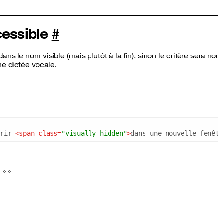
cessible
#
s le nom visible (mais plutôt à la fin), sinon le critère sera no
ne dictée vocale.
rir 
<
span
class
=
"visually-hidden"
>
dans une nouvelle fenê
 »