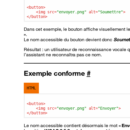
<
button
>
<
img
src
=
"envoyer.png"
alt
=
"Soumettre"
>
</
button
>
Dans cet exemple, le bouton affiche visuellement l
»
.
Le nom accessible du bouton devient donc
Soumet
Résultat : un utilisateur de reconnaissance vocale qu
l’assistant ne reconnaîtra pas ce nom.
Exemple conforme
#
HTML
<
button
>
<
img
src
=
"envoyer.png"
alt
=
"Envoyer"
>
</
button
>
Le nom accessible contient désormais le mot
« Env