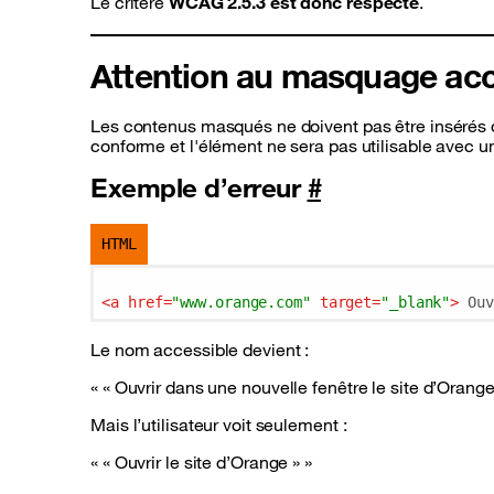
Le critère
WCAG 2.5.3 est donc respecté
.
Attention au masquage ac
Les contenus masqués ne doivent pas être insérés dan
conforme et l'élément ne sera pas utilisable avec u
Exemple d’erreur
#
HTML
<
a
href
=
"www.orange.com"
target
=
"_blank"
>
 Ouv
Le nom accessible devient :
« Ouvrir dans une nouvelle fenêtre le site d’Orange
Mais l’utilisateur voit seulement :
« Ouvrir le site d’Orange »