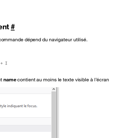
ment
#
e commande dépend du navigateur utilisé.
 + I
ut
name
contient au moins le texte visible à l’écran