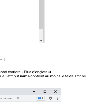
 + I
aché derrière « Plus d’onglets »)
que l’attribut
name
contient au moins le texte affiché