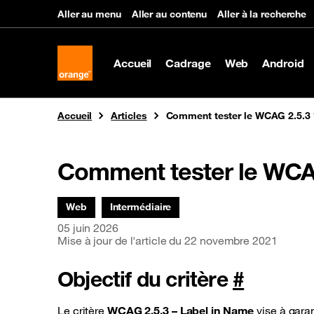
Panneau de gestion des cookies
Aller au menu
Aller au contenu
Aller à la recherche
Accueil
Cadrage
Web
Android
Vous êtes ici
Accueil
Articles
Comment tester le WCAG 2.5.3 
Comment tester le WCAG
Thématiques associées :
Web
Intermédiaire
Date de parution
05 juin 2026
Mise à jour de l'article du
22 novembre 2021
Objectif du critère
#
Le critère
WCAG 2.5.3 – Label in Name
vise à garan