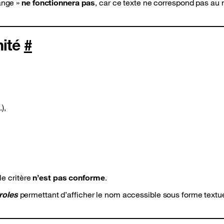
range »
ne fonctionnera pas
, car ce texte ne correspond pas au
mité
#
),
le critère
n’est pas conforme
.
roles
permettant d’afficher le nom accessible sous forme textue