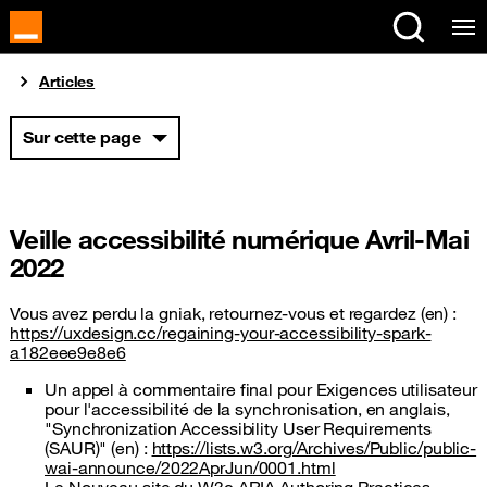
Panneau de gestion des cookies
Vous êtes ici
Articles
Sur cette page
Veille accessibilité numérique Avril-Mai
2022
Vous avez perdu la gniak, retournez-vous et regardez (en) :
https://uxdesign.cc/regaining-your-accessibility-spark-
a182eee9e8e6
Un appel à commentaire final pour Exigences utilisateur
pour l'accessibilité de la synchronisation, en anglais,
"Synchronization Accessibility User Requirements
(SAUR)" (en) :
https://lists.w3.org/Archives/Public/public-
wai-announce/2022AprJun/0001.html