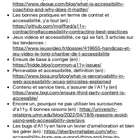
https://www.deque.com/blog/what-is-accessibility-
coaching-and-why-does-it-matter/
Les bonnes pratiques en terme de contrat et
accessibilité, y'a tout (en) :
https://github.com/mgifford/a11y-
contracting#accessibility-contracting-best-practices
Jeux vidéos et accessibilité, ce qui se fait, 3 articles sur
les tendances :
https://www.jeuxvideo.fr/dossier/419655-handicap-et-
jeu-video-le-long-chantier-de-l-accessibilite
Erreurs de base à corriger (en) :
https://hidde.blog/common-a11y-issues/
Percevable et accessibilité, définition (en) :
https://www.boia.org/blog/what-is-perceivability-in-
web-accessibility-wcag-principles-explained
Contenu et service tiers, s'assurer de l'A11y (en)
https://www.tpgi.com/ensure-third-party-content-is-
accessible/
Encore un, pourquoi ne pas utiliser les surcouches
d'a11y, 6 bonnes raisons (en) :
https://university-
relations.umn.edu/blog/2022/04/18/6-reasons-avoid-
using-web-accessibility-overlays
Les bugs d'A11y en faire un levier d'amélioration et bien
les gérer (en) :
https://sheribyrnehaber.com/why-
accessibility-bugs-are-a-good-thing-and-how-to-