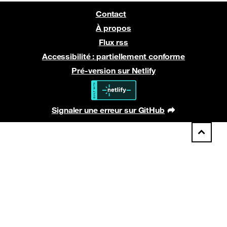
Contact
À propos
Flux rss
Accessibilité : partiellement conforme
Pré-version sur Netlify
Signaler une erreur sur GitHub
(nouvelle fenêtre)
Retour