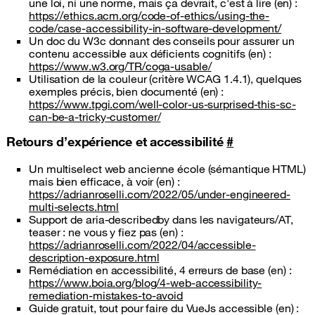
une loi, ni une norme, mais ça devrait, c'est à lire (en) :
https://ethics.acm.org/code-of-ethics/using-the-
code/case-accessibility-in-software-development/
Un doc du W3c donnant des conseils pour assurer un
contenu accessible aux déficients cognitifs (en) :
https://www.w3.org/TR/coga-usable/
Utilisation de la couleur (critère WCAG 1.4.1), quelques
exemples précis, bien documenté (en) :
https://www.tpgi.com/well-color-us-surprised-this-sc-
can-be-a-tricky-customer/
Retours d’expérience et accessibilité
#
Un multiselect web ancienne école (sémantique HTML)
mais bien efficace, à voir (en) :
https://adrianroselli.com/2022/05/under-engineered-
multi-selects.html
Support de aria-describedby dans les navigateurs/AT,
teaser : ne vous y fiez pas (en) :
https://adrianroselli.com/2022/04/accessible-
description-exposure.html
Remédiation en accessibilité, 4 erreurs de base (en) :
https://www.boia.org/blog/4-web-accessibility-
remediation-mistakes-to-avoid
Guide gratuit, tout pour faire du VueJs accessible (en) :