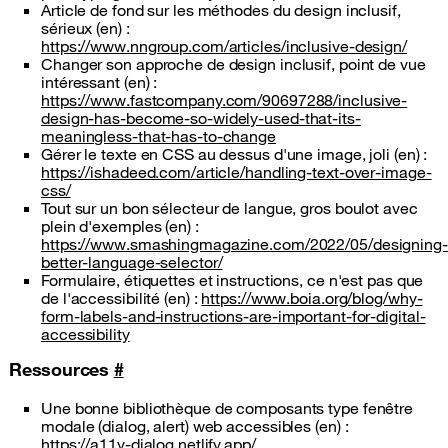
Article de fond sur les méthodes du design inclusif,
sérieux (en) :
https://www.nngroup.com/articles/inclusive-design/
Changer son approche de design inclusif, point de vue
intéressant (en) :
https://www.fastcompany.com/90697288/inclusive-
design-has-become-so-widely-used-that-its-
meaningless-that-has-to-change
Gérer le texte en CSS au dessus d'une image, joli (en) :
https://ishadeed.com/article/handling-text-over-image-
css/
Tout sur un bon sélecteur de langue, gros boulot avec
plein d'exemples (en) :
https://www.smashingmagazine.com/2022/05/designing-
better-language-selector/
Formulaire, étiquettes et instructions, ce n'est pas que
de l'accessibilité (en) :
https://www.boia.org/blog/why-
form-labels-and-instructions-are-important-for-digital-
accessibility
Ressources
#
Une bonne bibliothèque de composants type fenêtre
modale (dialog, alert) web accessibles (en) :
https://a11y-dialog.netlify.app/