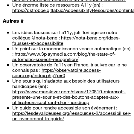
Une énorme liste de ressources A11y (en) :
https://cstrobbe.gitlab.io/AccessibilityResources/contenta
Autres
#
Les idées fausses sur l'a11y, joli florilège de notre
collègue @nota-bene :
https://nota-bene.org/Idees-
fausses-et-accessibilite
Un point sur la reconnaissance vocale automatique (en)
:
https://www.3playmedia.com/blog/the-state-of-
automatic-speech-recognition/
Un observatoire de l'a11y en France, à suivre car je ne
connais pas :
https://observatoire.access-
score.org/index.php?p=0
Une souris qui s'adapte aux besoin des utilisateurs
handicapés (en) :
https://www.mac4ever.com/divers/170810-microsoft-
presente-une-souris-et-des-boutons-adaptes-aux-
utilisateurs-souffrant-d-un-handicap
Un guide pour rendre accessible son évènement :
https://lesdevalideuses.org/ressources-2/accessibiliser-
un-evenement-le-guide/