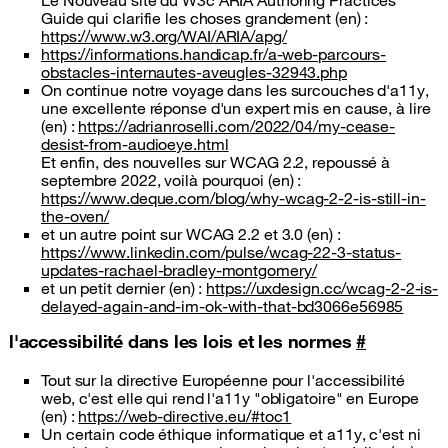
Le Nouveau site du W3c ARIA Authoring Practices
Guide qui clarifie les choses grandement (en) :
https://www.w3.org/WAI/ARIA/apg/
https://informations.handicap.fr/a-web-parcours-
obstacles-internautes-aveugles-32943.php
On continue notre voyage dans les surcouches d'a11y,
une excellente réponse d'un expert mis en cause, à lire
(en) :
https://adrianroselli.com/2022/04/my-cease-
desist-from-audioeye.html
Et enfin, des nouvelles sur WCAG 2.2, repoussé à
septembre 2022, voilà pourquoi (en) :
https://www.deque.com/blog/why-wcag-2-2-is-still-in-
the-oven/
et un autre point sur WCAG 2.2 et 3.0 (en) :
https://www.linkedin.com/pulse/wcag-22-3-status-
updates-rachael-bradley-montgomery/
et un petit dernier (en) :
https://uxdesign.cc/wcag-2-2-is-
delayed-again-and-im-ok-with-that-bd3066e56985
l'accessibilité dans les lois et les normes
#
Tout sur la directive Européenne pour l'accessibilité
web, c'est elle qui rend l'a11y "obligatoire" en Europe
(en) :
https://web-directive.eu/#toc1
Un certain code éthique informatique et a11y, c'est ni