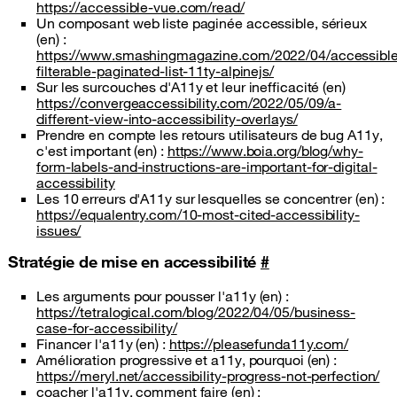
https://accessible-vue.com/read/
Un composant web liste paginée accessible, sérieux
(en) :
https://www.smashingmagazine.com/2022/04/accessible
filterable-paginated-list-11ty-alpinejs/
Sur les surcouches d'A11y et leur inefficacité (en)
https://convergeaccessibility.com/2022/05/09/a-
different-view-into-accessibility-overlays/
Prendre en compte les retours utilisateurs de bug A11y,
c'est important (en) :
https://www.boia.org/blog/why-
form-labels-and-instructions-are-important-for-digital-
accessibility
Les 10 erreurs d'A11y sur lesquelles se concentrer (en) :
https://equalentry.com/10-most-cited-accessibility-
issues/
Stratégie de mise en accessibilité
#
Les arguments pour pousser l'a11y (en) :
https://tetralogical.com/blog/2022/04/05/business-
case-for-accessibility/
Financer l'a11y (en) :
https://pleasefunda11y.com/
Amélioration progressive et a11y, pourquoi (en) :
https://meryl.net/accessibility-progress-not-perfection/
coacher l'a11y, comment faire (en) :