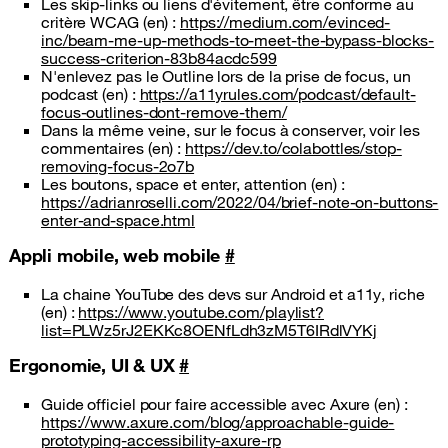
Les skip-links ou liens d'évitement, être conforme au
critère WCAG (en) :
https://medium.com/evinced-
inc/beam-me-up-methods-to-meet-the-bypass-blocks-
success-criterion-83b84acdc599
N'enlevez pas le Outline lors de la prise de focus, un
podcast (en) :
https://a11yrules.com/podcast/default-
focus-outlines-dont-remove-them/
Dans la même veine, sur le focus à conserver, voir les
commentaires (en) :
https://dev.to/colabottles/stop-
removing-focus-2o7b
Les boutons, space et enter, attention (en) :
https://adrianroselli.com/2022/04/brief-note-on-buttons-
enter-and-space.html
Appli mobile, web mobile
#
La chaine YouTube des devs sur Android et a11y, riche
(en) :
https://www.youtube.com/playlist?
list=PLWz5rJ2EKKc8OENfLdh3zM5T6IRdlVYKj
Ergonomie, UI & UX
#
Guide officiel pour faire accessible avec Axure (en) :
https://www.axure.com/blog/approachable-guide-
prototyping-accessibility-axure-rp