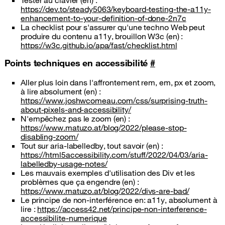
Tester au clavier (en) :
https://dev.to/steady5063/keyboard-testing-the-a11y-
enhancement-to-your-definition-of-done-2n7c
La checklist pour s'assurer qu'une techno Web peut
produire du contenu a11y, brouillon W3c (en) :
https://w3c.github.io/apa/fast/checklist.html
Points techniques en accessibilité
#
Aller plus loin dans l'affrontement rem, em, px et zoom,
à lire absolument (en) :
https://www.joshwcomeau.com/css/surprising-truth-
about-pixels-and-accessibility/
N'empêchez pas le zoom (en) :
https://www.matuzo.at/blog/2022/please-stop-
disabling-zoom/
Tout sur aria-labelledby, tout savoir (en) :
https://html5accessibility.com/stuff/2022/04/03/aria-
labelledby-usage-notes/
Les mauvais exemples d'utilisation des Div et les
problèmes que ça engendre (en) :
https://www.matuzo.at/blog/2022/divs-are-bad/
Le principe de non-interférence en: a11y, absolument à
lire :
https://access42.net/principe-non-interference-
accessibilite-numerique