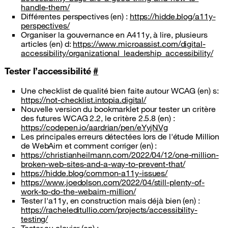
handle-them/
Différentes perspectives (en) :
https://hidde.blog/a11y-
perspectives/
Organiser la gouvernance en A411y, à lire, plusieurs
articles (en) d:
https://www.microassist.com/digital-
accessibility/organizational_leadership_accessibility/
Tester l’accessibilité
#
Une checklist de qualité bien faite autour WCAG (en) s:
https://not-checklist.intopia.digital/
Nouvelle version du bookmarklet pour tester un critère
des futures WCAG 2.2, le critère 2.5.8 (en) :
https://codepen.io/aardrian/pen/eYyjNVg
Les principales erreurs détectées lors de l'étude Million
de WebAim et comment corriger (en) :
https://christianheilmann.com/2022/04/12/one-million-
broken-web-sites-and-a-way-to-prevent-that/
https://hidde.blog/common-a11y-issues/
https://www.joedolson.com/2022/04/still-plenty-of-
work-to-do-the-webaim-million/
Tester l'a11y, en construction mais déjà bien (en) :
https://racheleditullio.com/projects/accessibility-
testing/