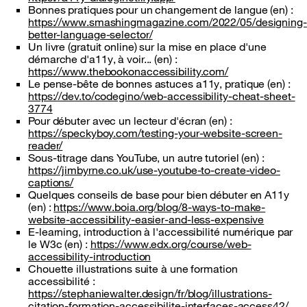
Bonnes pratiques pour un changement de langue (en) :
https://www.smashingmagazine.com/2022/05/designing-
better-language-selector/
Un livre (gratuit online) sur la mise en place d'une
démarche d'a11y, à voir... (en) :
https://www.thebookonaccessibility.com/
Le pense-bête de bonnes astuces a11y, pratique (en) :
https://dev.to/codegino/web-accessibility-cheat-sheet-
3774
Pour débuter avec un lecteur d'écran (en) :
https://speckyboy.com/testing-your-website-screen-
reader/
Sous-titrage dans YouTube, un autre tutoriel (en) :
https://jimbyrne.co.uk/use-youtube-to-create-video-
captions/
Quelques conseils de base pour bien débuter en A11y
(en) :
https://www.boia.org/blog/8-ways-to-make-
website-accessibility-easier-and-less-expensive
E-learning, introduction à l'accessibilité numérique par
le W3c (en) :
https://www.edx.org/course/web-
accessibility-introduction
Chouette illustrations suite à une formation
accessibilité :
https://stephaniewalter.design/fr/blog/illustrations-
citation-formation-accessibilite-interfaces-access42/