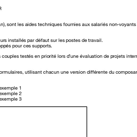
R
n), sont les aides techniques fournies aux salariés non-voyants
rs installés par défaut sur les postes de travail.
loppés pour ces supports.
couples testés en priorité lors d’une évaluation de projets inter
rmulaires, utilisant chacun une version différente du composan
 exemple 1
 exemple 2
 exemple 3