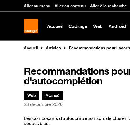
Panneau de gestion des cookies
Aller au menu
Aller au contenu
Aller à la recherche
Accueil
Cadrage
Web
Android
Vous êtes ici
Accueil
Articles
Recommandations pour l'access
Recommandations pour l
d'autocomplétion
Thématiques associées :
Web
Avancé
Date de parution
23 décembre 2020
Les composants d’autocomplétion sont de plus en pl
accessibles.