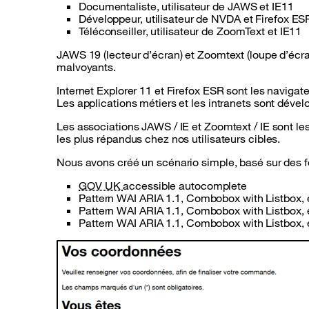
Documentaliste, utilisateur de JAWS et IE11
Développeur, utilisateur de NVDA et Firefox ES
Téléconseiller, utilisateur de ZoomText et IE11
JAWS 19 (lecteur d’écran) et Zoomtext (loupe d’écra
malvoyants.
Internet Explorer 11 et Firefox ESR sont les navigateu
Les applications métiers et les intranets sont déve
Les associations JAWS / IE et Zoomtext / IE sont les 
les plus répandus chez nos utilisateurs cibles.
Nous avons créé un scénario simple, basé sur des fo
site du gouvernement britannique
GOV UK
accessible autocomplete
Pattern
WAI ARIA 1.1,
Combobox with Listbox
,
Pattern
WAI ARIA 1.1,
Combobox with Listbox
,
Pattern
WAI ARIA 1.1,
Combobox with Listbox
,