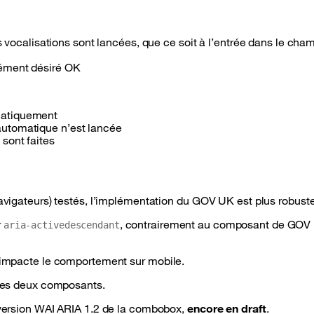
ocalisations sont lancées, que ce soit à l’entrée dans le champ
élément désiré OK
ématiquement
 automatique n’est lancée
 sont faites
navigateurs) testés, l’implémentation du GOV UK est plus robuste
r
, contrairement au composant de GOV
aria-activedescendant
i impacte le comportement sur mobile.
e les deux composants.
a version WAI ARIA 1.2 de la combobox,
encore en draft
.