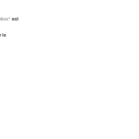
est
obox"
 le