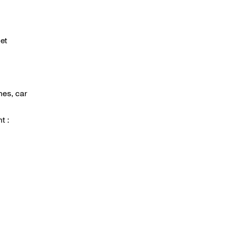
 et
nes, car
t :