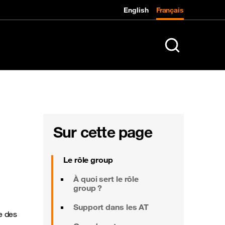
English
Français
K
Rechercher sur le
Sur cette page
Le rôle group
À quoi sert le rôle
group ?
Support dans les AT
ie des