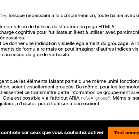
, lorsque nécessaire à la compréhension, toute balise avec 
dby
 landmark ou de balises de structure de page HTML5.
rge cognitive pour l'utilisateur, il est à utiliser avec parcimoni
nécessaires.
ant de donner une indication visuelle également du groupage. À l'
éments de formulaire mais on peut imaginer d'autres indices vis
n au risque de grande verbosité.
gent que les éléments faisant partie d'une même unité fonctionn
ction, soient visuellement groupés. De même, pour les technolo
t essentiel de transmettre cette information de groupement si el
Cela est possible via l'attribut ARIA
. Même si so
role="group"
itaire, n'hésitez pas à l'utiliser à bon escient.
 partiellement conforme
Pré-version sur Netlify
e contrôle sur ceux que vous souhaitez activer
Tout accep