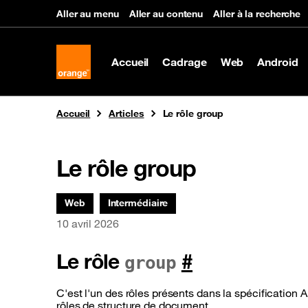
Panneau de gestion des cookies
Aller au menu
Aller au contenu
Aller à la recherche
Accueil
Cadrage
Web
Android
Vous êtes ici
Accueil
Articles
Le rôle group
Le rôle group
Thématiques associées :
Web
Intermédiaire
Date de parution
10 avril 2026
Le rôle
#
group
C'est l'un des rôles présents dans la spécification A
rôles de structure de document.