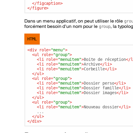
</
figcaption
>
</
figure
>
Dans un menu applicatif, on peut utiliser le rôle
gro
forcément besoin d'un nom pour le
, la typolo
group
HTML
<
div
role
=
"menu"
>
<
ul
role
=
"group"
>
<
li
role
=
"menuitem"
>
Boite de réception
</
l
<
li
role
=
"menuitem"
>
Archive
</
li
>
<
li
role
=
"menuitem"
>
Corbeille
</
li
>
</
ul
>
<
ul
role
=
"group"
>
<
li
role
=
"menuitem"
>
Dossier perso
</
li
>
<
li
role
=
"menuitem"
>
Dossier famille
</
li
>
<
li
role
=
"menuitem"
>
Dossier images
</
li
>
</
ul
>
<
ul
role
=
"group"
>
<
li
role
=
"menuitem"
>
Nouveau dossier
</
li
>
    ...

</
ul
>
</
div
>