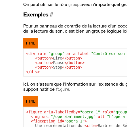
On peut utiliser le rôle
avec n'importe quel gro
group
Exemples
#
Pour un panneau de contrôle de la lecture d'un podca
de la lecture du son, c'est bien un groupe logique ide
HTML
<
div
role
=
"group"
aria-label
=
"Contrôleur son 
<
button
>
Lire
</
button
>
<
button
>
Pause
</
button
>
<
button
>
Stop
</
button
>
</
div
>
Ici, on s'assure que l'information sur l'existence d
support natif de
.
figure
HTML
<
figure
aria-labelledby
=
"opera_1"
role
=
"group
<
img
src
=
"/operabatiment.jpg"
alt
=
"L'opéra 
<
figcaption
id
=
"opera_1"
>
    Une représentation du 
<
cite
>
Barbier de Sé