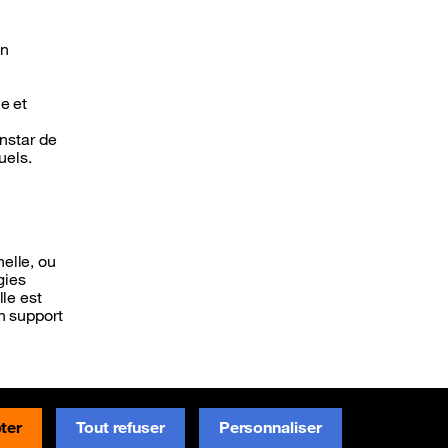
un
e et
instar de
uels.
elle, ou
gies
le est
n support
Signaler une erreur sur GitHub
ter
Tout refuser
Personnaliser
(nouvelle fenêtre)