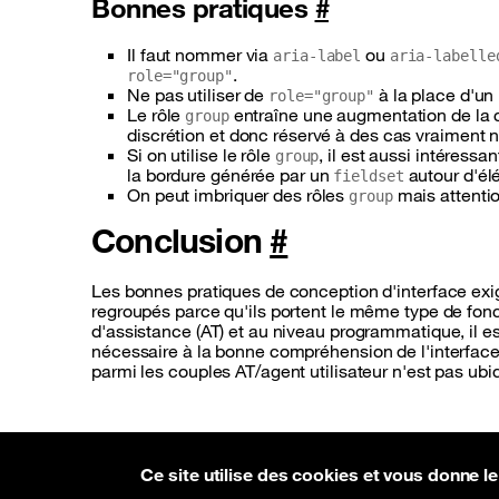
Bonnes pratiques
#
Il faut nommer via
ou
aria-label
aria-labelle
.
role="group"
Ne pas utiliser de
à la place d'un
role="group"
Le rôle
entraîne une augmentation de la cha
group
discrétion et donc réservé à des cas vraiment 
Si on utilise le rôle
, il est aussi intéress
group
la bordure générée par un
autour d'él
fieldset
On peut imbriquer des rôles
mais attentio
group
Conclusion
#
Les bonnes pratiques de conception d'interface exi
regroupés parce qu'ils portent le même type de fon
d'assistance (AT) et au niveau programmatique, il es
nécessaire à la bonne compréhension de l'interface. 
parmi les couples AT/agent utilisateur n'est pas ubiqu
Contact
À propos
Flux rss
Accessibilité :
Ce site utilise des cookies et vous donne l