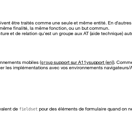
oivent être traités comme une seule et même entité. En d'autres
a même finalité, la même fonction, ou un but commun.
ture et de relation qu'est un groupe aux AT (aide technique) au
ronnements mobiles (
support sur A11ysupport (en)
). Comme
group
tester les implémentations avec vos environnements navigateurs/A
ivalent de
pour des éléments de formulaire quand on n
fieldset