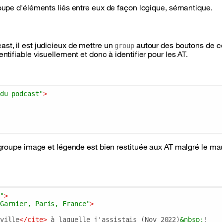
upe d'éléments liés entre eux de façon logique, sémantique.
st, il est judicieux de mettre un
autour des boutons de c
group
ntifiable visuellement et donc à identifier pour les AT.
du podcast"
>
u groupe image et légende est bien restituée aux AT malgré le ma
"
>
Garnier, Paris, France"
>
ville
</
cite
>
 à laquelle j'assistais (Nov 2022)
&nbsp;
!
